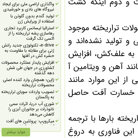
 و دوم اینکه کشت
بیوتکنولوژی
واگذاری اراضی ملی برای ایجاد
جذب سرمایه برای طرح‌های
نیروگاه های بادی و خورشیدی
فناورانه حوزه گیاهان دارویی در
تولید گندم بدون گلوتن با
رویدادی استارتاپی
استفاده از ویرایش ژن
فراخوان حمايت از طرح‌هاي
ت تراریخته موجود
استرالیا لیسانس کاربرد تجاری
زيست فناوري دربخش زيست
رهاسازی پشه تراریخته را از
دريا (شيلات)
 تولید نشده‌اند و
اکسی تک گرفت
فراخوان حمايت از طرح‌هاي
e-drive؛ تکنولوژی جدید رانش
زيست فناوري در بخش
ژنی برای مقابله با مقاومت به
 علف‌کش، افزایش
واكسن و دارو و بهداشت
حشره کش در آفتها
دامپزشكي
افزایش پایدار عملکرد محصولات
د آهن و ویتامین آ
فراخوان حمايت از طرح‌هاي
کشاورزی در جهان طی شش
زيست فناوري در حوزه دام و
دهه گذشته
طيور
ز این موارد مانند
ژاپن؛ همچنان وارد کننده اصلی
فراخوان حمايت از طرح‌هاي
محصولات تراریخته
زيست فناوري در بخش كود
 خسارت آفت حاصل
تصویب واردات سویای تراریخته
زيستي و زيست مهارگر
به پاکستان
اولویت‌های ستاد گیاهان
شوری آب دریا، اثرات سمی
دارویی در حوزه دامپزشکی
نانوذرات بر جانوران آبزی را
حمایت معاونت علمی از
کاهش می‌دهد
ته بارها با ترجمه
طرح‌های فناورانه حوزه بذر و
میکروپپ: پروتئین های آفت
اندام تکثیری گیاهان دارویی
کش برای صنایع کشاورزی
آمادگی صندوق نوآوری برای
ن فناوری به دروغ
موارد بیشتر
تعطیلی اجباری شهرک‌های
کمک به توسعه خطوط صنایع