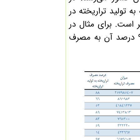
نقش محصولات تراریخته در
تولید تراریخته در
امنیت غذایی
تقویت رشد گیاهان به کمک
۵۲ تا ۹۷ درصد متغیر است. برای مثال در
امواج رادیویی
تایید کارایی روش تکثیر غیر
جنسی خرمای مجول
 شکر چغندرقند تراریخته در امریکا حدود ۹۴ درصد آن به مصرف
ضرورت بازنگری و احیا در حوزه
واکسن آبزیان
تهیه و تدوین سند ملی تحول
کشاورزی دانش‌بنیان
گیاهان چگونه دوست و دشمن
خود را تشخیص می‌دهند؟!
بررسی علل عقب ماندگی طرح
خودکفایی دانه‌های روغنی
تولید بذور هیبرید مقام در برابر
بیماری‌ها و آفات