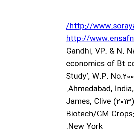
http://www.sora
http://www.ens
[۳] Gandhi, VP. & 
economics of Bt c
Study’, W.P. No.2
Ahmedabad, Indi
[۴] James, Clive (
Biotech/GM Crops:
New York.