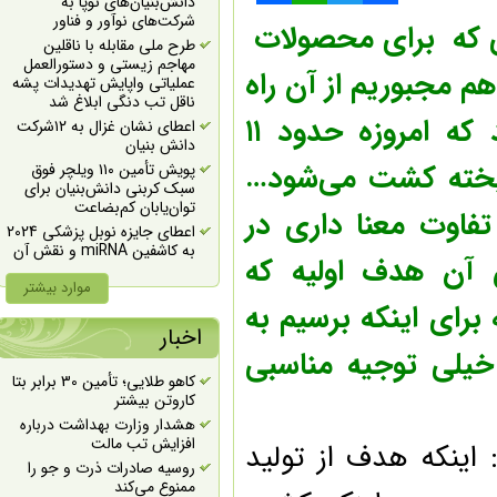
دانش‌بنیان‌های نوپا به
شرکت‌‎های نوآور و فناور
Share
WhatsApp
Twitter
Facebook
 که برای محصولات
طرح ملی مقابله با ناقلین
مهاجم زیستی و دستورالعمل
 مجبوریم از آن راه
عملیاتی واپایش تهدیدات پشه
ناقل تب دنگی ابلاغ شد
پیروی کنیم؟ … وقتی هند را در نظر می‌گیرید که امروزه حدود ۱۱
اعطای نشان غزال به ۱۲شرکت
دانش بنیان
یخته کشت می‌شود…
پویش تأمین ۱۱۰ ویلچر فوق
سبک کربنی دانش‌بنیان برای
توان‌یابان کم‌بضاعت
یسه می‌کنید تفاوت معنا داری در
اعطای جایزه نوبل پزشکی 2024
به کاشفین miRNA و نقش آن
آن هدف اولیه که
در تنظیم بیان ژن پس از
رونویسی
موارد بیشتر
رای اینکه برسیم به
اعطای جایزه نوبل شیمی 2024
به طراحی پروتئین محاسباتی
اخبار
یلی توجیه مناسبی
حمایت ۷۰ درصدی از
راهکارهای بهینه سازی کشت
کاهو طلایی؛ تأمین 30 برابر بتا
بافت گیاهی پایه گردو و انگور
کاروتن بیشتر
برگزاری همایش روز زیست
هشدار وزارت بهداشت درباره
فناوری به صورت مجازی
افزایش تب مالت
نکه هدف از تولید
اعلام آخرین مهلت ارسال طرح
روسیه صادرات ذرت و جو را
به سیزدهمین دوره جایزه بزرگ
ممنوع می‌کند