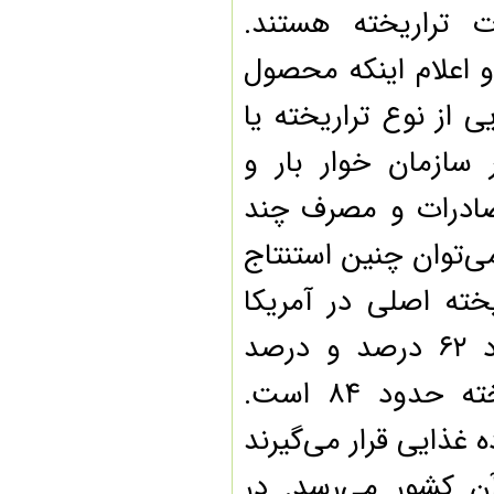
راه اندازی نخستین مرکز
تراریخته هستند.
نوآوری حوزه کشاورزی «آی
تک»
 اعلام اینکه محصول
سرنوشت مبهم طرح سیمان
زیستی برای رفع ریزگردها
از نوع تراریخته یا
پایداری منابع آب و خاک با
جلوگیری از خام‌فروشی و
فرآوری محصولات کشاورزی
ازمان خوار بار و
خوداتکایی در تولید واکسن تب
سه روزه
ات، صادرات و مصرف چند
اقتصاد دانش‌بنیان راه میان بُر
برای تحقق اقتصاد مقاومتی
وان چنین استنتاج
جزئیات فعالیت‌های پژوهشکده
گیاهان دارویی
 محصول) تراریخته اصلی در آمریکا
ابداع روش جدید تبدیل برگ‌
گیاهان به انبارهای مواد مغذی
درصد مصرف تراریخته به تولید تراریخته حدود ۶۲ درصد و درصد
محصولات تراریخته؛ ایمن،
سلامت و پاک
میانگین وزنی مصرف تراریخته به تولید تراریخته حدود ۸۴ است.
افتتاحیه شانزدهمین کنگره ملی
و چهارمین کنگره بین‌المللی
ژنتیک ایران
ذایی قرار می‌گیرند
سن در تسنیم- شماره یازدهم/
آفت «لومپنیزم» در کشتزار
لی آن کشور می‌رسد. در
«علم»!