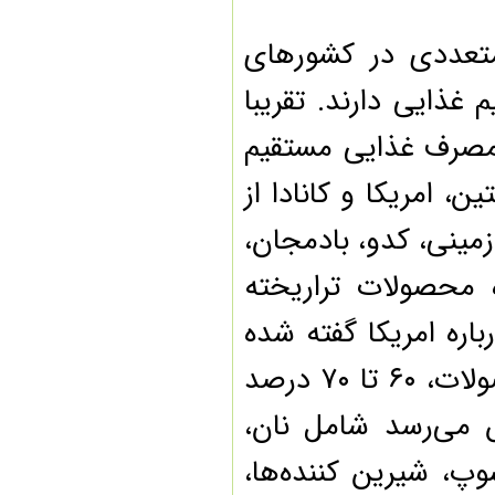
گرمایش زمین!
ابداع روشی دقیق و غیرمخرب
برای بررسی کیفیت مواد غذایی
عددی در کشورهای
افزایش دوام مواد غذایی با
کمک پوشش‌های آنتی‌باکتریال
ایی دارند. تقریبا
زیست ‌تخریب‌پذیر
تبدیل پسماند میادین میوه و
صرف غذایی مستقیم
تره بار به خوراک دام
لزوم توزیع هدفمند نهاده‌های
، امریکا و کانادا از
طیور
آرین پلاس هدف طرح احیا
نی، کدو، بادمجان،
مرغ لاین ایرانی
جزئیات واکسن انستیتو پاستور
محصولات تراریخته
ایران برای مقابله با کرونا
فروش رانتی یک سوم
نهاده‌های دام و طیور دولتی
 امریکا گفته شده
راه‌اندازی شبکه ملی اطلاعات
گامی در مسیر توسعه
به دلیل گستردگی کاربرد غذایی برخی از این محصولات، ۶۰ تا ۷۰ درصد
تولید چرم از قارچ!
فراخوان مقاله انجمن ایمنی
می‌رسد شامل نان،
زیستی ایران
اطلاعیه شماره پنج مرجع ملی
 شیرین کننده‌ها،
ایمنی زیستی