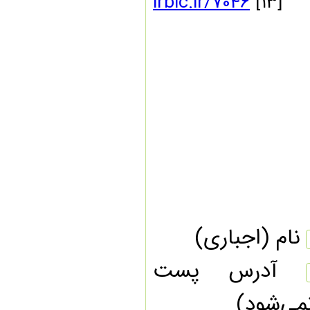
irbic.ir/7046
[۱۳]
ام (اجباری)
آدرس پست
ی‌شود)