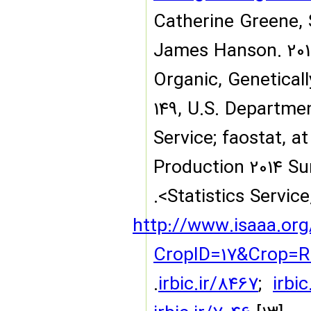
[۱۰] Catherine Gre
James Hanson. 20
Organic, Genetic
149, U.S. Depart
Service; faostat, 
Production 2014 
>.
Statistics Servic
http://www.isaaa.o
CropID=17&Crop=
.
irbic.ir/8467
;
irb