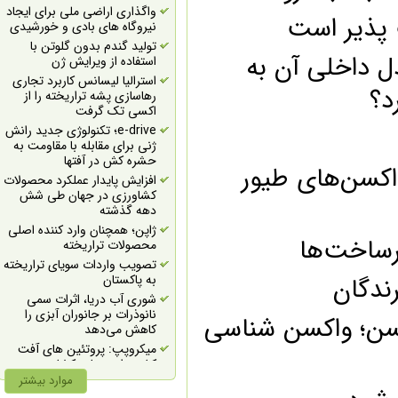
بیوتکنولوژی
واگذاری اراضی ملی برای ایجاد
ذیر است
جذب سرمایه برای طرح‌های
نیروگاه های بادی و خورشیدی
فناورانه حوزه گیاهان دارویی در
تولید گندم بدون گلوتن با
رویدادی استارتاپی
 داخلی آن به
استفاده از ویرایش ژن
فراخوان حمايت از طرح‌هاي
استرالیا لیسانس کاربرد تجاری
زيست فناوري دربخش زيست
رهاسازی پشه تراریخته را از
دريا (شيلات)
اکسی تک گرفت
فراخوان حمايت از طرح‌هاي
e-drive؛ تکنولوژی جدید رانش
زيست فناوري در بخش
ژنی برای مقابله با مقاومت به
واكسن و دارو و بهداشت
حشره کش در آفتها
دامپزشكي
کسن‌های طیور
افزایش پایدار عملکرد محصولات
فراخوان حمايت از طرح‌هاي
کشاورزی در جهان طی شش
زيست فناوري در حوزه دام و
دهه گذشته
طيور
ژاپن؛ همچنان وارد کننده اصلی
فراخوان حمايت از طرح‌هاي
ساخت‌ها
محصولات تراریخته
زيست فناوري در بخش كود
تصویب واردات سویای تراریخته
زيستي و زيست مهارگر
دگان
به پاکستان
اولویت‌های ستاد گیاهان
شوری آب دریا، اثرات سمی
دارویی در حوزه دامپزشکی
نانوذرات بر جانوران آبزی را
سن؛ واکسن شناسی
حمایت معاونت علمی از
کاهش می‌دهد
طرح‌های فناورانه حوزه بذر و
میکروپپ: پروتئین های آفت
اندام تکثیری گیاهان دارویی
کش برای صنایع کشاورزی
آمادگی صندوق نوآوری برای
موارد بیشتر
تعطیلی اجباری شهرک‌های
کمک به توسعه خطوط صنایع