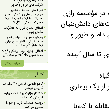
دانش‌بنیان‌های نوپا به
شرکت‌‎های نوآور و فناور
طرح ملی مقابله با ناقلین
ر مؤسسه رازی
مهاجم زیستی و دستورالعمل
عملیاتی واپایش تهدیدات پشه
های دانش‌بنیان
ناقل تب دنگی ابلاغ شد
اعطای نشان غزال به ۱۲شرکت
ای دام و طیور و
دانش بنیان
پویش تأمین ۱۱۰ ویلچر فوق
سبک کربنی دانش‌بنیان برای
توان‌یابان کم‌بضاعت
اعطای جایزه نوبل پزشکی 2024
ا سال آینده
به کاشفین miRNA و نقش آن
در تنظیم بیان ژن پس از
رونویسی
موارد بیشتر
اعطای جایزه نوبل شیمی 2024
به طراحی پروتئین محاسباتی
ه
اخبار
حمایت ۷۰ درصدی از
راهکارهای بهینه سازی کشت
ز یک بیماری
کاهو طلایی؛ تأمین 30 برابر بتا
بافت گیاهی پایه گردو و انگور
کاروتن بیشتر
برگزاری همایش روز زیست
هشدار وزارت بهداشت درباره
فناوری به صورت مجازی
افزایش تب مالت
اعلام آخرین مهلت ارسال طرح
روسیه صادرات ذرت و جو را
ه با کرونا
به سیزدهمین دوره جایزه بزرگ
ممنوع می‌کند